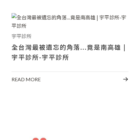
宇平診所
全台灣最被遺忘的角落...竟是南高雄 |
宇平診所-宇平診所
READ MORE