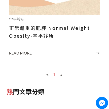
宇平診所
正常體重的肥胖 Normal Weight
Obesity-宇平診所
READ MORE
1
熱門文章分類