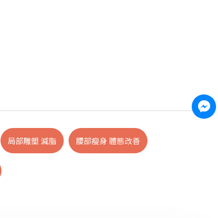
局部雕塑 減脂
腰部瘦身 體態改善