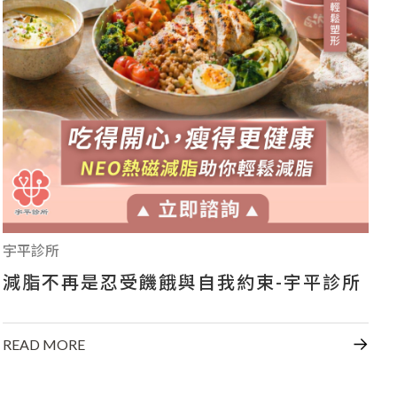
影音專區
CONTACT US
+886-7-334-2608
高雄市前鎮區中山二路46號
宇平診所
減脂不再是忍受饑餓與自我約束-宇平診所
READ MORE