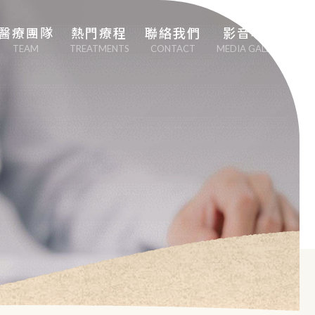
醫療團隊
熱門療程
聯絡我們
影音專區
TEAM
TREATMENTS
CONTACT
MEDIA GALLERY
劉中平院長
專業心血管疾病治
療
李幸容副院長
EECP體外反搏治
療
EMSCULPT NEO 
熱磁減脂
日本點滴療法
男性健康醫學（性
功能勃起障礙治
療）