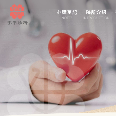
心臟筆記
院所介紹
NOTES
INTRODUCTION
心臟管家
醫學博采
白塔隨筆
心事性事
輕盈人生
口吃大醫生