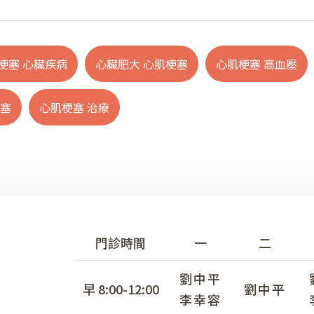
梗塞 心臟疾病
心臟肥大 心肌梗塞
心肌梗塞 高血壓
梗塞
心肌梗塞 治療
門診時間
一
二
劉中平
早 8:00-12:00
劉中平
李幸容