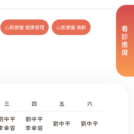
心肌梗塞 健康管理
心肌梗塞 高齡
看診進度
三
四
五
六
劉中平
劉中平
劉中平
劉中平
李幸容
李幸容