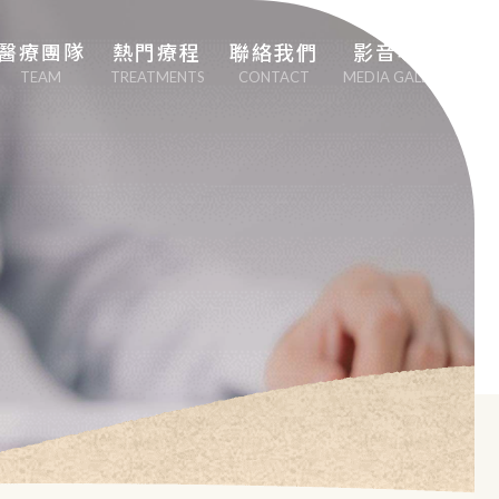
醫療團隊
熱門療程
聯絡我們
影音專區
TEAM
TREATMENTS
CONTACT
MEDIA GALLERY
劉中平院長
專業心血管疾病治
療
李幸容副院長
EECP體外反搏治
療
EMSCULPT NEO 
熱磁減脂
日本點滴療法
男性健康醫學（性
功能勃起障礙治
療）