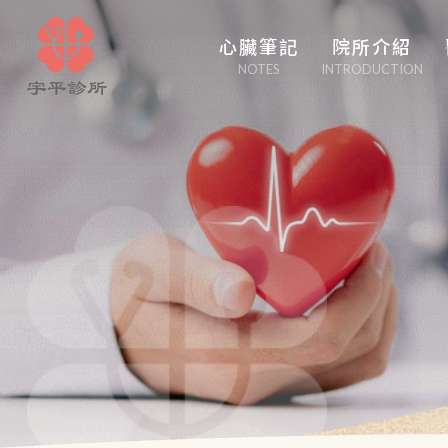
心臟筆記
院所介紹
NOTES
INTRODUCTION
心臟管家
醫學博采
白塔隨筆
心事性事
輕盈人生
口吃大醫生