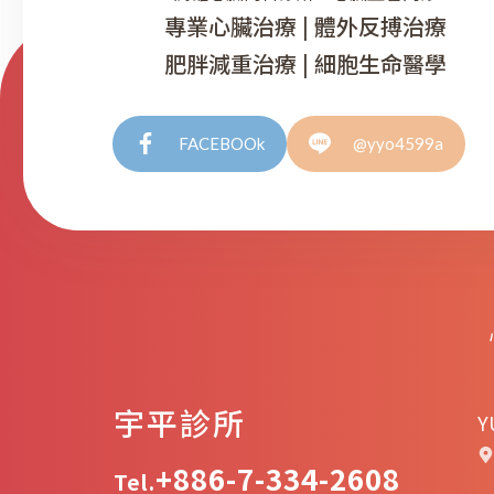
專業心臟治療 | 體外反搏治療
肥胖減重治療 | 細胞生命醫學
FACEBOOk
@yyo4599a
宇平診所
Y
+886-7-334-2608
Tel.