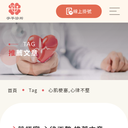
線上掛號
TAG
推薦文章
心臟筆記
院所介紹
Tag
心肌梗塞,心律不整
首頁
醫療團隊
熱門療程