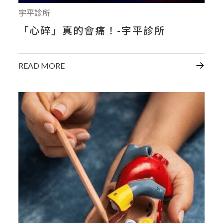
宇平診所
「心碎」真的會痛！-宇平診所
READ MORE