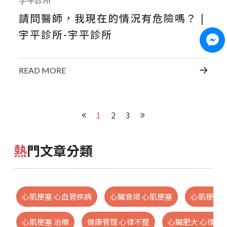
請問醫師，我現在的情況有危險嗎？ |
宇平診所-宇平診所
READ MORE
1
2
3
熱門文章分類
心肌梗塞 心血管疾病
心臟衰竭 心肌梗塞
心肌梗塞 
心肌梗塞 治療
健康管理 心律不整
心臟肥大 心律不