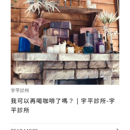
宇平診所
我可以再喝咖啡了嗎？ | 宇平診所-宇
平診所