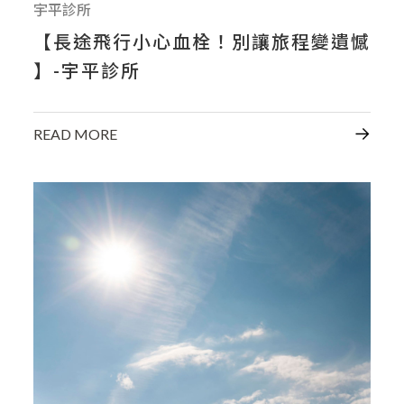
宇平診所
【長途飛行小心血栓！別讓旅程變遺憾
】-宇平診所
READ MORE