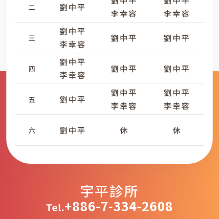
劉中平
劉中平
劉中平
二
李幸容
李幸容
劉中平
劉中平
劉中平
三
李幸容
劉中平
劉中平
劉中平
四
李幸容
劉中平
劉中平
劉中平
五
李幸容
李幸容
劉中平
休
休
六
宇平診所
+886-7-334-2608
Tel.