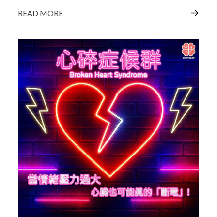
READ MORE