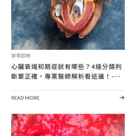
宇平診所
心臟衰竭初期症狀有哪些？4級分類判
斷要正確，專業醫師解析看這邊！-宇
平診所
READ MORE