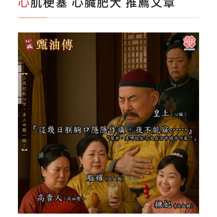
心肌梗塞 心臟肥大 推薦文章
聯絡我們
影音專區