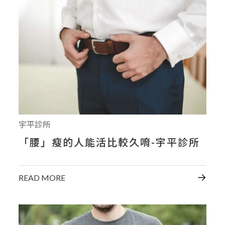
宇平診所
「腰」瘦的人能活比較久唷-宇平診所
READ MORE