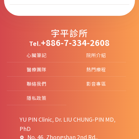
宇平診所
+886-7-334-2608
Tel.
心臟筆記
院所介紹
醫療團隊
熱門療程
聯絡我們
影音專區
隱私政策
YU PIN Clinic, Dr. LIU CHUNG-PIN MD,
PhD
No. 46, Zhongshan 2nd Rd.,