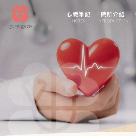
心臟筆記
院所介紹
NOTES
INTRODUCTION
心臟管家
醫學博采
白塔隨筆
心事性事
輕盈人生
口吃大醫生