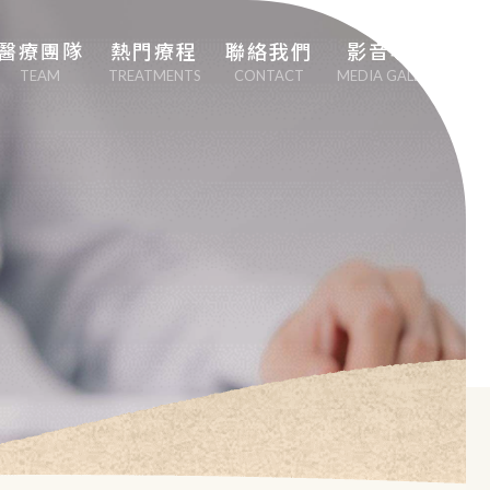
醫療團隊
熱門療程
聯絡我們
影音專區
TEAM
TREATMENTS
CONTACT
MEDIA GALLERY
劉中平院長
專業心血管疾病治
療
李幸容副院長
EECP體外反搏治
療
EMSCULPT NEO 
熱磁減脂
日本點滴療法
男性健康醫學（性
功能勃起障礙治
療）