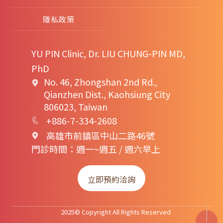
隱私政策
YU PIN Clinic, Dr. LIU CHUNG-PIN MD,
PhD
No. 46, Zhongshan 2nd Rd.,
Qianzhen Dist., Kaohsiung City
806023, Taiwan
+886-7-334-2608
高雄市前鎮區中山二路46號
門診時間：週一~週五 / 週六早上
立即預約洽詢
2025© Copyright All Rights Reserved