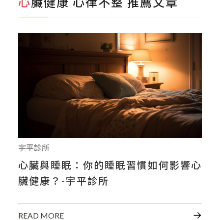
心臟健康 心律不整 推薦文章
宇平診所
心臟與睡眠：你的睡眠習慣如何影響心
臟健康？-宇平診所
READ MORE