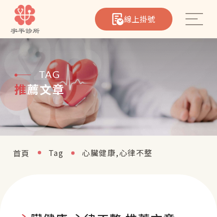
線上掛號
TAG
心臟筆記
推薦文章
院所介紹
醫療團隊
Tag
心臟健康,心律不整
首頁
熱門療程
聯絡我們
影音專區