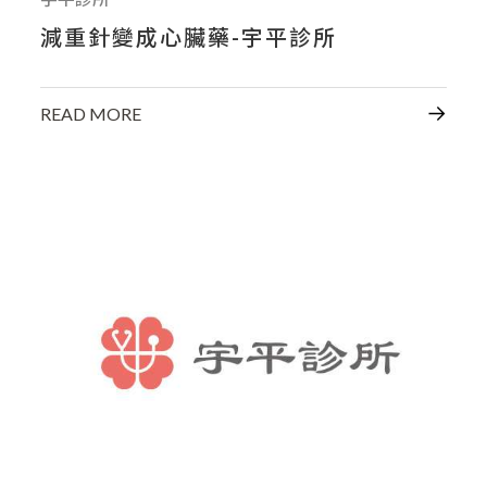
減重針變成心臟藥-宇平診所
READ MORE