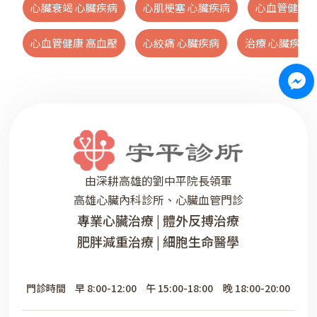
心臟衰竭 心臟疾病
心肌梗塞 心臟疾病
心血管健康 
心血管健康 高血壓
心絞痛 心臟疾病
治療 心臟疾病
由深耕高雄的劉中平院長領軍
高雄心臟內科診所、心臟血管門診
專業心臟治療 | 體外反搏治療
肥胖減重治療 | 細胞生命醫學
門診時間
早 8:00-12:00
午 15:00-18:00
晚 18:00-20:00