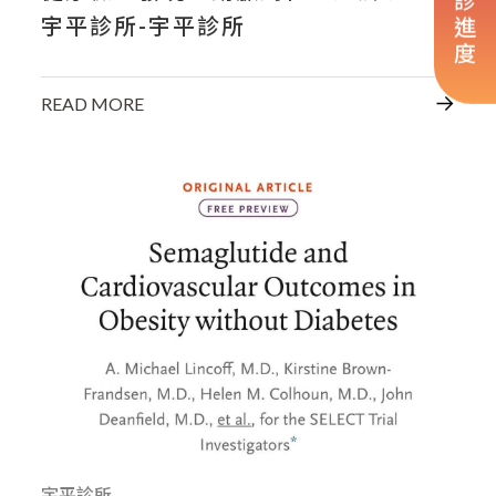
看診進度
宇平診所-宇平診所
READ MORE
宇平診所