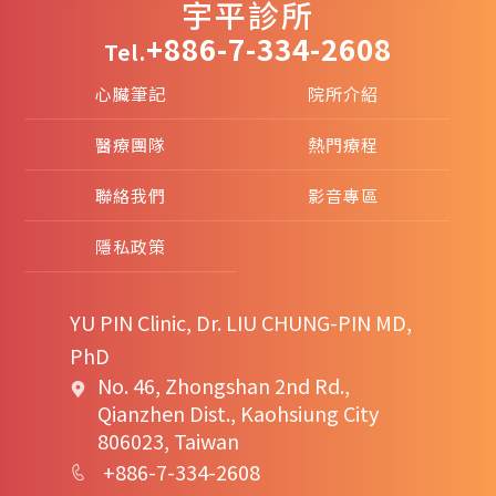
宇平診所
+886-7-334-2608
Tel.
心臟筆記
院所介紹
醫療團隊
熱門療程
聯絡我們
影音專區
隱私政策
YU PIN Clinic, Dr. LIU CHUNG-PIN MD,
PhD
No. 46, Zhongshan 2nd Rd.,
Qianzhen Dist., Kaohsiung City
806023, Taiwan
+886-7-334-2608