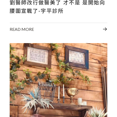
劉醫師改行做醫美了 才不是 是開始向
腰圍宣戰了-宇平診所
READ MORE