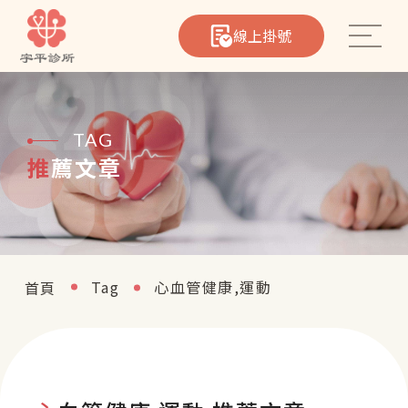
線上掛號
TAG
推薦文章
心臟筆記
院所介紹
醫療團隊
Tag
心血管健康,運動
首頁
熱門療程
聯絡我們