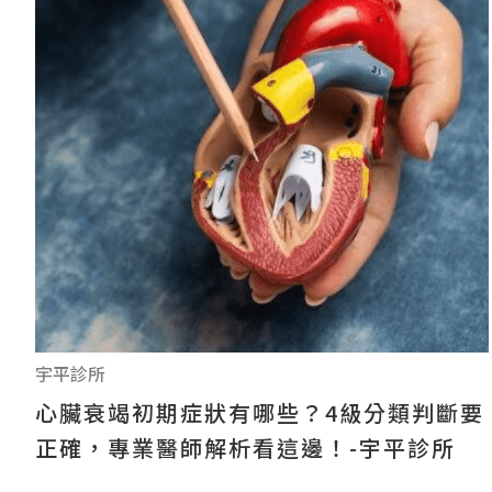
宇平診所
心臟衰竭初期症狀有哪些？4級分類判斷要
正確，專業醫師解析看這邊！-宇平診所