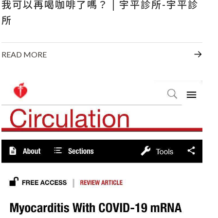
我可以再喝咖啡了嗎？ | 宇平診所-宇平診
所
READ MORE