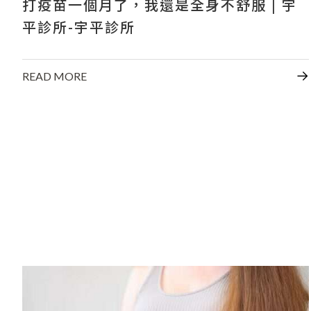
打疫苗一個月了，我還是全身不舒服 | 宇
平診所-宇平診所
READ MORE