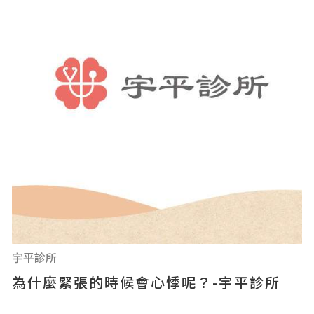
宇平診所
為什麼緊張的時候會心悸呢？-宇平診所