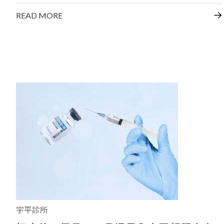
READ MORE
宇平診所