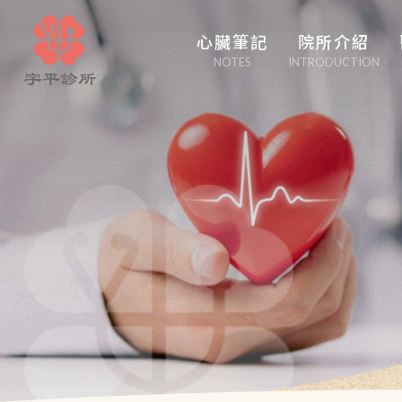
心臟筆記
院所介紹
NOTES
INTRODUCTION
心臟管家
醫學博采
白塔隨筆
心事性事
輕盈人生
口吃大醫生