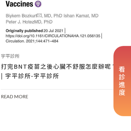
宇平診所
打完BNT疫苗之後心臟不舒服怎麼辦呢？
看診進度
| 宇平診所-宇平診所
READ MORE