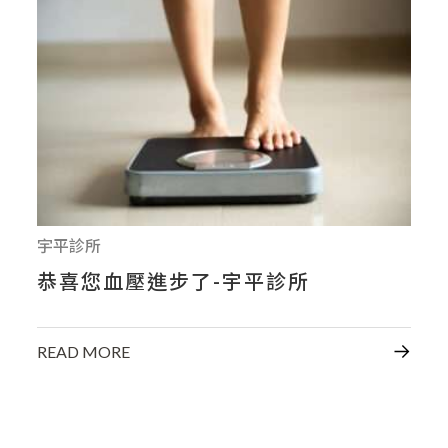
宇平診所
恭喜您血壓進步了-宇平診所
READ MORE