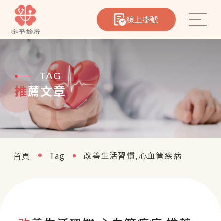
線上掛號
TAG
推薦文章
心臟筆記
院所介紹
Tag
改善生活習慣,心血管疾病
首頁
醫療團隊
熱門療程