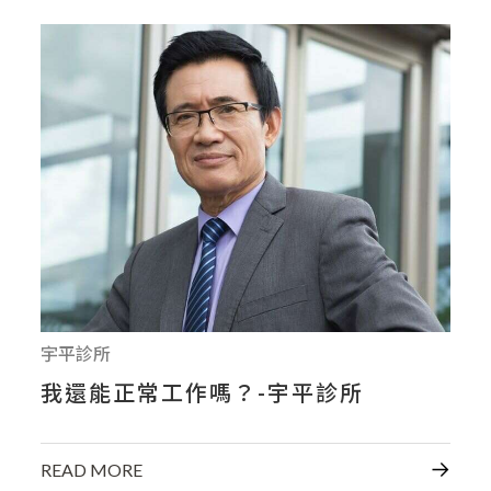
宇平診所
我還能正常工作嗎？-宇平診所
READ MORE