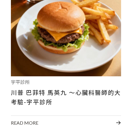
宇平診所
川普 巴菲特 馬英九 ～心臟科醫師的大
考驗-宇平診所
READ MORE