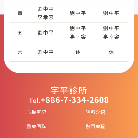
劉中平
劉中平
劉中平
四
李幸容
劉中平
劉中平
劉中平
五
李幸容
李幸容
劉中平
休
休
六
宇平診所
+886-7-334-2608
Tel.
心臟筆記
院所介紹
醫療團隊
熱門療程