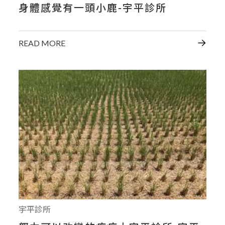
身體感覺有一頭小鹿-宇平診所
READ MORE
宇平診所