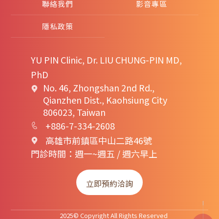
聯絡我們
影音專區
隱私政策
YU PIN Clinic, Dr. LIU CHUNG-PIN MD,
PhD
No. 46, Zhongshan 2nd Rd.,
Qianzhen Dist., Kaohsiung City
806023, Taiwan
+886-7-334-2608
高雄市前鎮區中山二路46號
門診時間：週一~週五 / 週六早上
立即預約洽詢
2025© Copyright All Rights Reserved