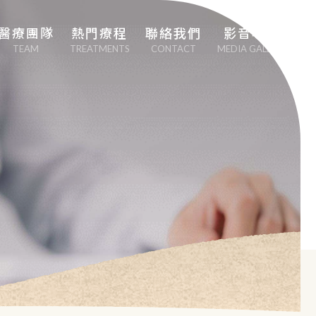
醫療團隊
熱門療程
聯絡我們
影音專區
TEAM
TREATMENTS
CONTACT
MEDIA GALLERY
劉中平院長
專業心血管疾病治
療
李幸容副院長
EECP體外反搏治
療
EMSCULPT NEO 
熱磁減脂
日本點滴療法
男性健康醫學（性
功能勃起障礙治
療）