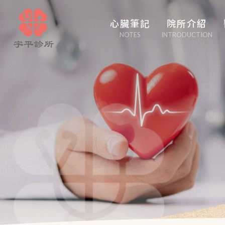
心臟筆記
院所介紹
NOTES
INTRODUCTION
心臟管家
醫學博采
白塔隨筆
心事性事
輕盈人生
口吃大醫生