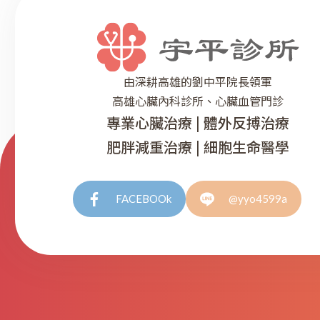
由深耕高雄的劉中平院長領軍
高雄心臟內科診所、心臟血管門診
專業心臟治療 | 體外反搏治療
肥胖減重治療 | 細胞生命醫學
FACEBOOk
@yyo4599a