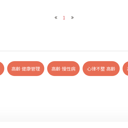
1
高齡 健康管理
高齡 慢性病
心律不整 高齡