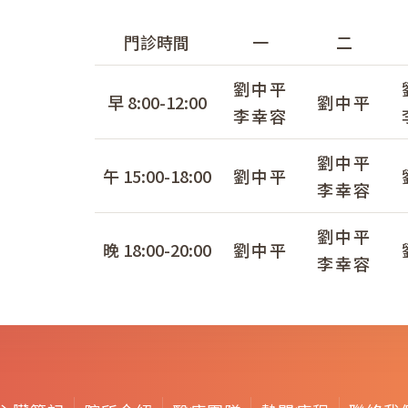
門診時間
一
二
劉中平
早 8:00-12:00
劉中平
李幸容
劉中平
午 15:00-18:00
劉中平
李幸容
劉中平
晚 18:00-20:00
劉中平
李幸容