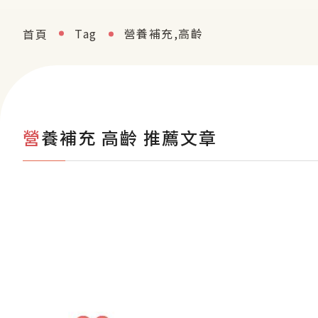
Tag
營養補充,高齡
首頁
營養補充 高齡 推薦文章