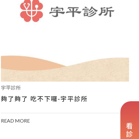
宇平診所
夠了夠了 吃不下囉-宇平診所
READ MORE
看診進度