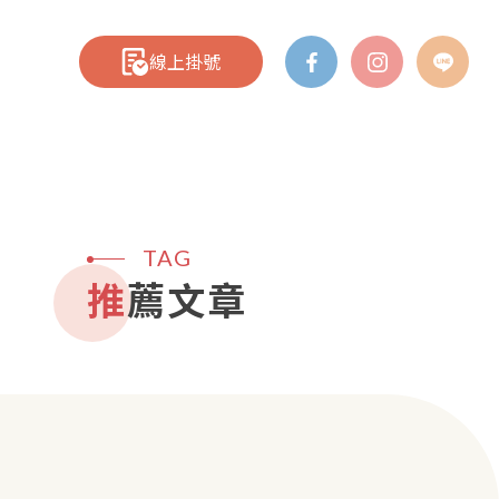
線上掛號
TAG
推薦文章
心臟筆記
院所介紹