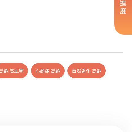
高齡 高血壓
心絞痛 高齡
自然退化 高齡