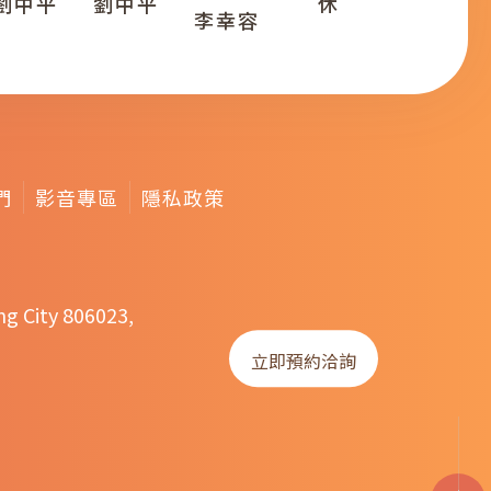
劉中平
劉中平
休
李幸容
們
影音專區
隱私政策
ng City 806023,
立即預約洽詢