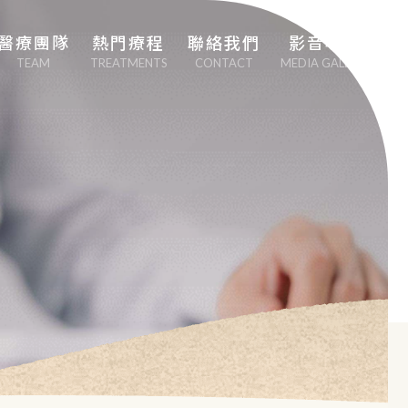
醫療團隊
熱門療程
聯絡我們
影音專區
TEAM
TREATMENTS
CONTACT
MEDIA GALLERY
劉中平院長
專業心血管疾病治
療
李幸容副院長
EECP體外反搏治
療
EMSCULPT NEO 
熱磁減脂
日本點滴療法
男性健康醫學（性
功能勃起障礙治
療）