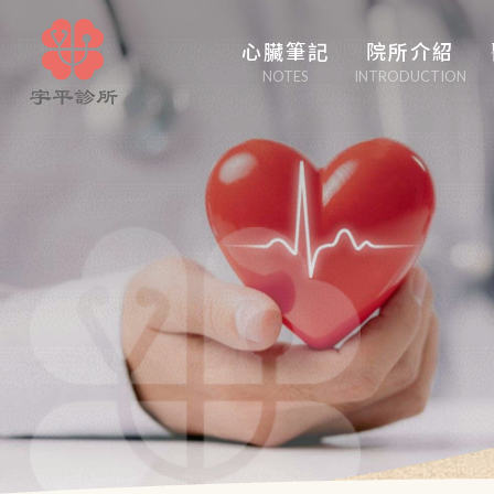
心臟筆記
院所介紹
NOTES
INTRODUCTION
心臟管家
醫學博采
白塔隨筆
心事性事
輕盈人生
口吃大醫生