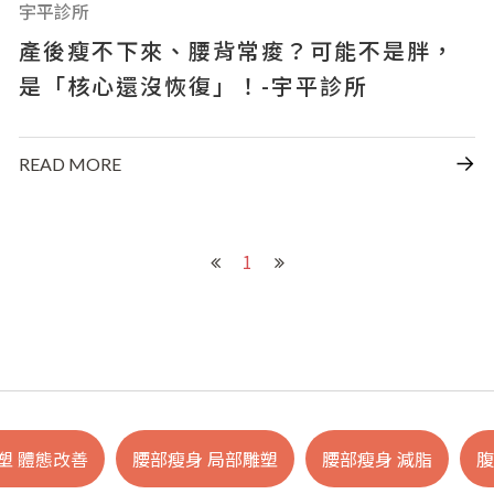
宇平診所
產後瘦不下來、腰背常痠？可能不是胖，
是「核心還沒恢復」！-宇平診所
READ MORE
1
塑 體態改善
腰部瘦身 局部雕塑
腰部瘦身 減脂
腹