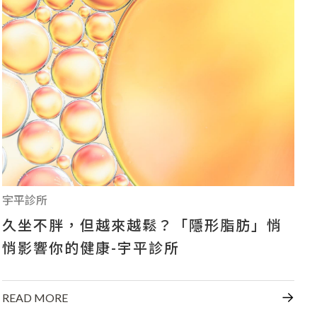
+886-7-334-2608
高雄市前鎮區中山二路46號
宇平診所
久坐不胖，但越來越鬆？「隱形脂肪」悄
悄影響你的健康-宇平診所
READ MORE