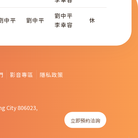
劉中平
劉中平
劉中平
休
李幸容
們
影音專區
隱私政策
ng City 806023,
立即預約洽詢