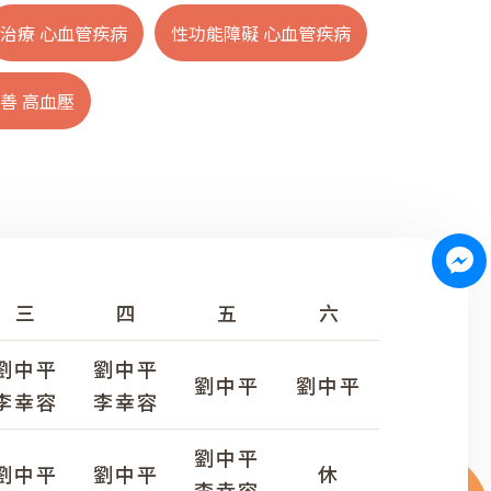
治療 心血管疾病
性功能障礙 心血管疾病
善 高血壓
三
四
五
六
劉中平
劉中平
劉中平
劉中平
李幸容
李幸容
劉中平
劉中平
劉中平
休
李幸容