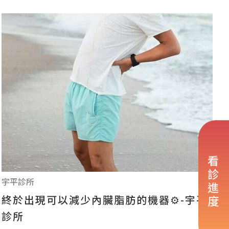
看診進度
宇平診所
終於出現可以減少內臟脂肪的機器⚙️-宇平
診所