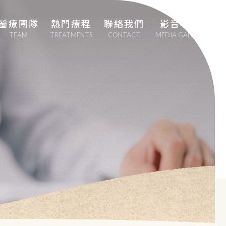
醫療團隊
熱門療程
聯絡我們
影音專區
TEAM
TREATMENTS
CONTACT
MEDIA GALLERY
劉中平院長
專業心血管疾病治
療
李幸容副院長
EECP體外反搏治
療
EMSCULPT NEO 
熱磁減脂
日本點滴療法
男性健康醫學（性
功能勃起障礙治
療）