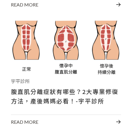
READ MORE
宇平診所
腹直肌分離症狀有哪些？2大專業修復
方法，產後媽媽必看！-宇平診所
READ MORE