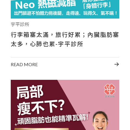
宇平診所
行李箱塞太滿，旅行好累；內臟脂肪塞
太多，心肺也累-宇平診所
READ MORE