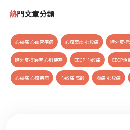
熱門文章分類
心絞痛 心血管疾病
心臟衰竭 心絞痛
體外反搏
體外反搏治療 心肌梗塞
EECP 心絞痛
EECP治
心絞痛 心臟疾病
心絞痛 高齡
胸痛 心絞痛