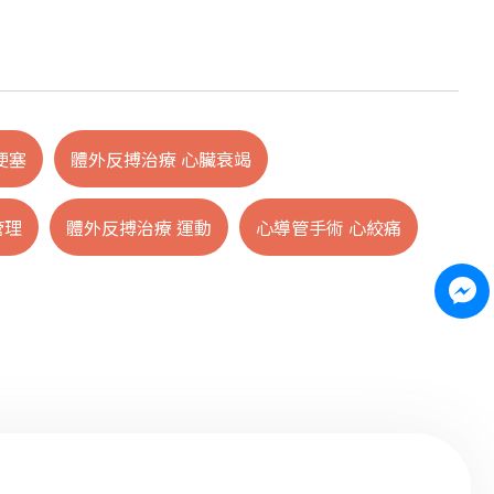
梗塞
體外反搏治療 心臟衰竭
管理
體外反搏治療 運動
心導管手術 心絞痛