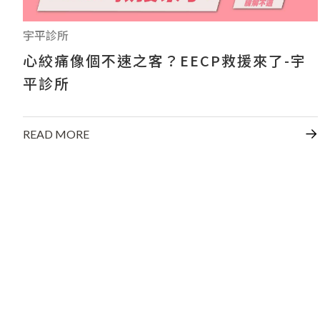
宇平診所
心絞痛像個不速之客？EECP救援來了-宇
平診所
READ MORE