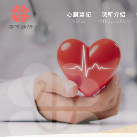
心臟筆記
院所介紹
NOTES
INTRODUCTION
心臟管家
醫學博采
白塔隨筆
心事性事
輕盈人生
口吃大醫生