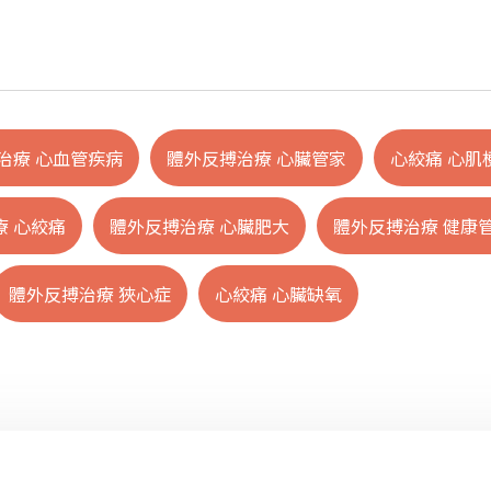
治療 心血管疾病
體外反搏治療 心臟管家
心絞痛 心肌
療 心絞痛
體外反搏治療 心臟肥大
體外反搏治療 健康
體外反搏治療 狹心症
心絞痛 心臟缺氧