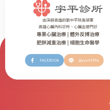
由深耕高雄的劉中平院長領軍
高雄心臟內科診所、心臟血管門診
專業心臟治療 | 體外反搏治療
肥胖減重治療 | 細胞生命醫學
FACEBOOk
@yyo4599a