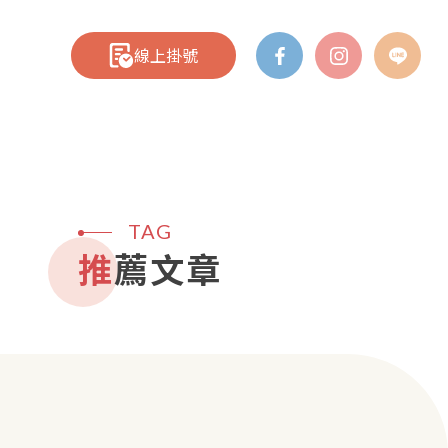
線上掛號
TAG
推薦文章