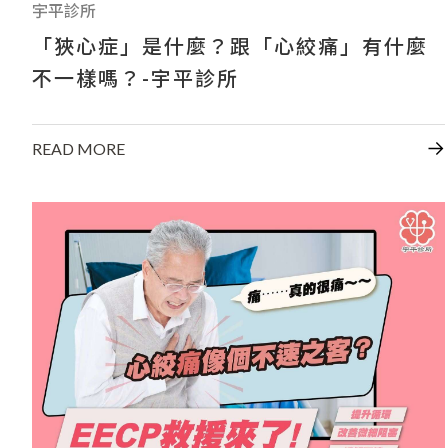
宇平診所
「狹心症」是什麼？跟「心絞痛」有什麼
不一樣嗎？-宇平診所
READ MORE