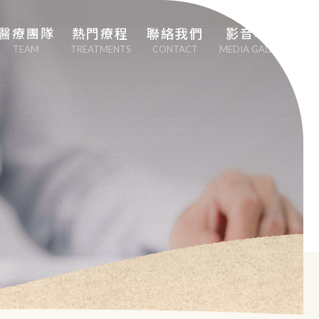
醫療團隊
熱門療程
聯絡我們
影音專區
TEAM
TREATMENTS
CONTACT
MEDIA GALLERY
劉中平院長
專業心血管疾病治
療
李幸容副院長
EECP體外反搏治
療
EMSCULPT NEO 
熱磁減脂
日本點滴療法
男性健康醫學（性
功能勃起障礙治
療）