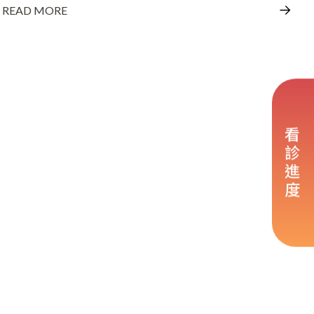
READ MORE
看診進度