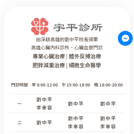
由深耕高雄的劉中平院長領軍
高雄心臟內科診所、心臟血管門診
專業心臟治療 | 體外反搏治療
肥胖減重治療 | 細胞生命醫學
門診時間
早 8:00-12:00
午 15:00-18:00
晚 18:00-20:00
劉中平
劉中平
劉中平
一
李幸容
劉中平
劉中平
劉中平
二
李幸容
李幸容