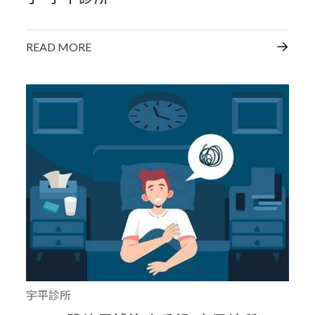
READ MORE
宇平診所