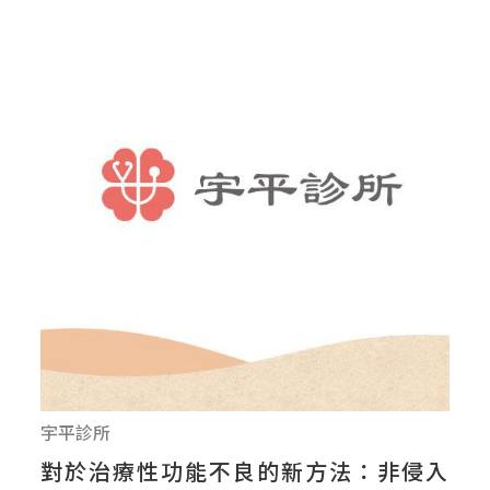
宇平診所
對於治療性功能不良的新方法：非侵入