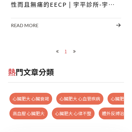
性而且無痛的EECP | 宇平診所-宇平
診所
READ MORE
1
熱門文章分類
心臟肥大 心臟衰竭
心臟肥大 心血管疾病
心臟肥大 
高血壓 心臟肥大
心臟肥大 心律不整
體外反搏治療 