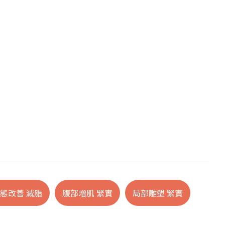
態改善 減脂
腹部增肌 緊實
局部雕塑 緊實