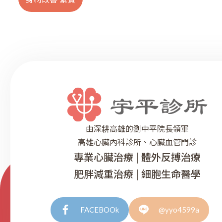
由深耕高雄的劉中平院長領軍
高雄心臟內科診所、心臟血管門診
專業心臟治療 | 體外反搏治療
肥胖減重治療 | 細胞生命醫學
FACEBOOk
@yyo4599a