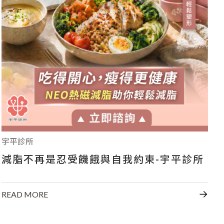
+886-7-334-2608
高雄市前鎮區中山二路46號
宇平診所
減脂不再是忍受饑餓與自我約束-宇平診所
READ MORE