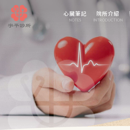
心臟筆記
院所介紹
NOTES
INTRODUCTION
心臟管家
醫學博采
白塔隨筆
心事性事
輕盈人生
口吃大醫生