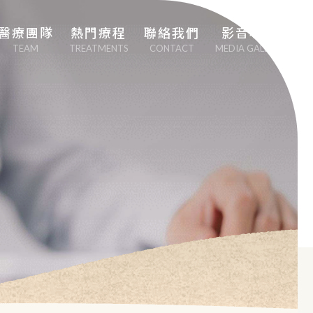
醫療團隊
熱門療程
聯絡我們
影音專區
TEAM
TREATMENTS
CONTACT
MEDIA GALLERY
劉中平院長
專業心血管疾病治
療
李幸容副院長
EECP體外反搏治
療
EMSCULPT NEO 
熱磁減脂
日本點滴療法
男性健康醫學（性
功能勃起障礙治
療）