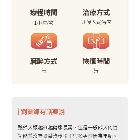
療程時間
治療⽅式
非侵入式治療
1小時/次
⿇醉⽅式
恢復時間
無
無
劉醫師有話要說
雖然人類越來越健康長壽，但是一般成人的性
功能並沒有隨著進步唷！很多男性因為年紀、