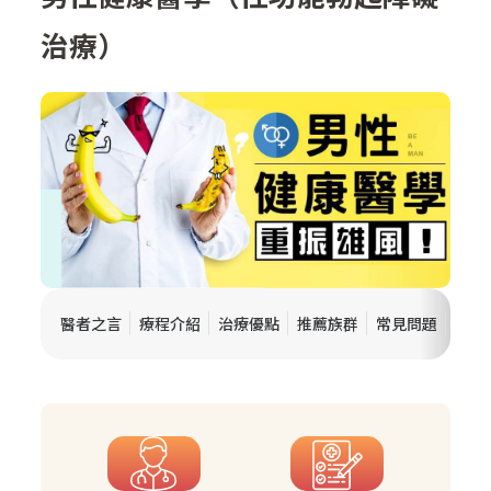
聯絡我們
治療）
影音專區
醫者之言
療程介紹
治療優點
推薦族群
常見問題
聯絡