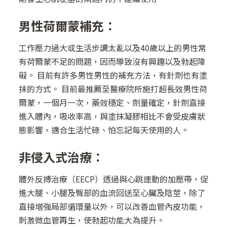
男性荷爾蒙補充：
工作壓力過大或生活步調太亂以及40歲以上的男性常
有荷爾蒙不足的問題，因而導致沒有興趣以及勃起障
礙。 目前有許多男性男性的補充方法，有針劑也有塗
抹的方式。 目前最推薦至醫療院所施打超長效男性荷
爾蒙，一個月一次，藥效穩定、劑量確定，針劑直接
進入體內，吸收率高，與塗抹凝膠相比不會受皮膚狀
態影響，適合生活忙碌、怕忘記每天使用的人。
非侵入式治療：
體外反搏治療（EECP）透過與心跳連動的加壓帶，促
進大腿、小腿及臀部的血流回送至心臟及陰莖，除了
直接增強局部循環量以外，可以改善血管內皮功能，
刺激微血管再生，使勃起功能大為提升。