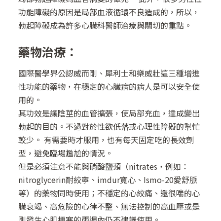
功能障礙的原因是局部血液循環不良造成的，所以，
勃起障礙成為許多心臟科醫師治療與關切的重點。
藥物治療：
國際醫學界公認威而剛、犀利士和樂威壯這三種增進
性功能的藥物，在穩定的心臟病的病人是可以安全使
用的。
其功效是讓陰莖的血管擴張，使局部充血，達成變出
勃起的目的。不過對於性欲低落或心理性障礙的幫忙
較少。 有需要時才服用，也有每天固定吃的長效劑
型，避免臨場尷尬的情況。
但是必須注意不能與硝酸鹽類（nitrates，例如：
nitroglycerin耐絞寧、imdur寬心、Ismo-20愛舒脈
等）的藥物同時使用；不穩定的心絞痛、還很喘的心
臟衰竭、高危險的心律不整、無法控制的高血壓或是
剛發生心肌梗塞的兩週內仍不建議使用。