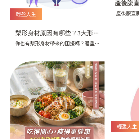
產後腹
見科技
產後腹直
輕盈人生
方法，專
經瘦下來
梨形身材原因有哪些？3大形成
塊，摸起
因素揭秘，教你打造勻稱體態！
你也有梨形身材帶來的困擾嗎？體重明
產後會遇
明沒什麼變化，臀部和大腿看起來卻相
沒消，而
對有份量；試穿褲子時，腰圍剛剛好，
懷孕期間
卻卡在臀部拉不上來？想讓整體比例看
開，深層
起來更勻稱，與其一味節食，不如先了
力。本
解梨形身材原因與自己的身形特徵，再
依照實際狀況找到適合自己的修飾方
式。接下來，本文將從梨形身材的形成
原因、判斷方式到常見的修飾選擇逐一
介紹，讓你更輕鬆找到適合的調整方
輕盈人生
向！