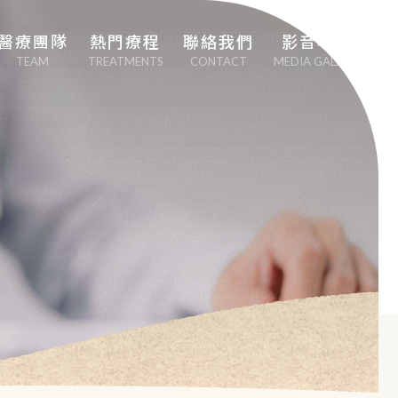
醫療團隊
熱門療程
聯絡我們
影音專區
TEAM
TREATMENTS
CONTACT
MEDIA GALLERY
劉中平院長
專業心血管疾病治
療
李幸容副院長
EECP體外反搏治
療
EMSCULPT NEO 
熱磁減脂
日本點滴療法
男性健康醫學（性
功能勃起障礙治
療）