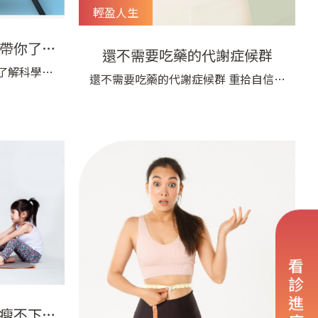
輕盈人生
帶你了解
還不需要吃藥的代謝症候群
程！
了解科學重
還不需要吃藥的代謝症候群 重拾自信的
雕」成為許
腰圍 這位中年女性看我的門診一陣子
雕是什麼？
了，當初只是因為血壓過高來治療，後
，體雕並不
來發現血脂肪和血糖也稍微高一些，雖
透過不同的
然沒有到要吃藥的情況，但一直降不下
形比例，讓
來，也是令人困擾。 醫生們現在很重視
文將從醫師
三高的問題，因為我們發現血壓、血脂
是什麼、常
肪和血糖會互相影響，產生所謂的「代
，以及
謝症候群」，最後造成腦
看診進度
瘦不下來