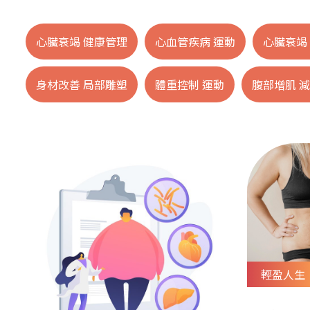
心臟衰竭 健康管理
心血管疾病 運動
心臟衰竭
身材改善 局部雕塑
體重控制 運動
腹部增肌 
輕盈人生