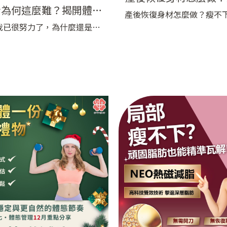
身為何這麼難？揭開體重
的5大真實原因，看
產後恢復身材怎麼做？瘦不
停滯的真相
我已很努力了，為什麼還是瘦
實原因，看這篇就對了！ 生
了！
」這幾乎是每位產後媽媽走進
某一天，你可能一邊哄著孩
最常問的問題。她們控制飲
邊看著鏡子裡的自己，心裡
時間運動，卻發現體重數字像
「產後恢復身材到底該怎麼
停鍵，甚至還悄悄往回走。挫
三餐都很克制，為什麼還
、懷疑接踵而來，是不是自己
來？」 其實，身材的變化，
？還是方法哪裡做錯了？ 以超
體重數字那麼單純，還和睡
的臨床經驗來看，產後體重管
爾蒙起伏、飲食習慣
來不是「少吃多動」就可