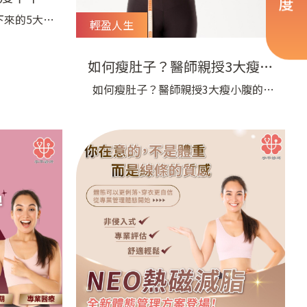
這篇就對
下來的5大真
輕盈人生
完寶寶後的
子入睡，一
如何瘦肚子？醫師親授3大瘦小
忍不住想：
腹的實用好方法！
如何瘦肚子？醫師親授3大瘦小腹的實
開始？明明
用好方法！ 照鏡子時，總被那圈「小腹
是瘦不下
救生圈」惹得心煩嗎？明明體重沒怎麼
往往不僅是
變，肚子卻越來越明顯？別擔心，想知
眠不足、荷
道如何瘦肚子、瘦小腹其實沒有那麼
等生活
難！這次，就讓專業醫師，教你3個簡單
又實用的好方法，一路從飲食調整、核
心運動到生活習慣教你搞定，輕鬆不用
挨餓也能慢