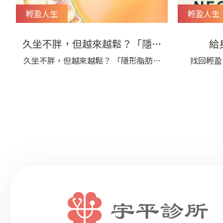
輕盈人生
輕盈人生
久坐不胖，但越來越鬆？「隱形
給
脂肪」悄悄影響你的健康
久坐不胖，但越來越鬆？ 「隱形脂肪」
找回輕盈
悄悄影響你的健康為什麼「隱形脂肪」
NEO 深
會成為健康危機？你有沒有發現，體重
點分享 -
看起來沒什麼變化，但卻發現你的褲頭
好時機。
卻越來越緊、衣服越穿越貼？這邊要注
現—— 不
意了！這不是你的錯覺，而是身體組成
己的姿態
正在改變——所謂的「隱形脂肪」正在悄
衣服穿起
悄累積。隨年齡變大、活動量下降或