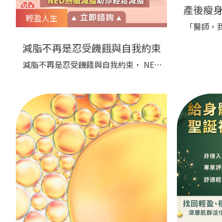
產後瘦
輕盈人生
「醫師，
不下來？
減脂不再是忍受饑餓與自我約束
診間時，
減脂不再是忍受饑餓與自我約束， NEO
食、擠出
熱磁減脂為您提供一種全新的減脂體
被按下暫
驗， 這項技術結合了現代科技與健康管
折、自責
理理念， 幫助您在保持正常飲食的情況
不夠自律
下，輕鬆達成理想體態 NEO熱磁減脂使
過三十年
用先進的熱磁技術，針對脂肪進行非侵
理從
入式的處理 促使脂肪燃燒，改善循環，
並且避免對身體造成任何壓力， 我們深
知，減脂不應