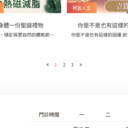
輕盈人生
身體一份聖誕禮物
你是不是也有這樣的
、穩定與更自然的體態節奏
你是不是也有這樣的困擾 飲
層肌群活化 · 體態管理12月重
動都有做，腹部、大腿、手
 十二月是重新調整生活步調的
固脂肪堆積？ 局部線條不平
 在忙碌的日常中，許多人會發
力都無法改善？ 減脂計畫
1
2
3
是追求「變瘦」， 而是希望自
前，令人挫折感倍增？ NE
更穩、更放鬆， 動作不費力，
用醫學級熱能＋磁波雙效技術
來更俐落。 久坐、長時間專注
皮下脂肪層，精準針對脂肪
代謝， 同時透過熱能作用，
白生成， 緊緻
門診時間
一
二