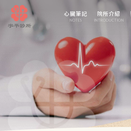
心臟筆記
院所介紹
NOTES
INTRODUCTION
心臟管家
醫學博采
白塔隨筆
心事性事
輕盈人生
口吃大醫生