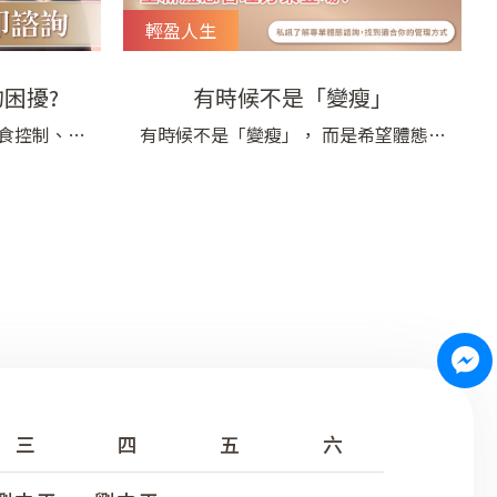
輕盈人生
困擾?
有時候不是「變瘦」
食控制、運
有時候不是「變瘦」， 而是希望體態更
臂卻還是頑
有精神、動作輕鬆、衣服更乾淨利落。
整，怎麼努
忙碌生活中， 我們的核心也會慢慢「鬆
總是停滯不
掉」—— 久坐、用力方式不對、生活節
O熱磁減脂採
奏快…… 線條和姿態就容易失去緊湊
， 可深入
感。 NEO 熱磁減脂 以科學方式調整身體
、促進脂肪
使用習慣， 讓你重新找回扎
刺激膠原蛋
三
四
五
六