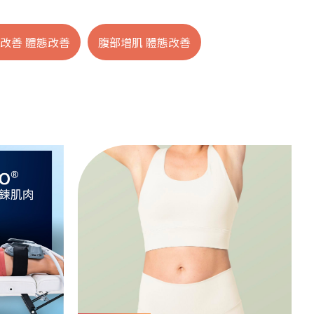
+886-7-334-2608
改善 體態改善
腹部增肌 體態改善
高雄市前鎮區中山二路46號