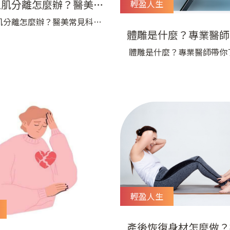
直肌分離怎麼辦？醫美常
輕盈人生
方法，專業醫師告訴你！
肌分離怎麼辦？醫美常見科技
體雕是什麼？專業醫師
業醫師告訴你！ 「肚子明明已
了，為什麼中間還是鼓鼓一
科學重塑體態療
體雕是什麼？專業醫師帶你
來也軟軟的？」這是許多媽媽
塑體態療程！ 近年來，「體
到的困擾。其實，這不是脂肪
多人討論的熱門話題，但體
可能和「腹直肌分離」有關。
是不是每個人都適合？其實
，腹部會隨著胎兒成長逐漸撐
是追求體重數字下降，而是
肌肉與筋膜也會跟著承受壓
醫療方式，協助調整局部身
文將帶大家了解腹直肌分
整體曲線看起來更勻稱。本
專業角度，帶大家認識體雕
見的體雕種類與差異
輕盈人生
產後恢復身材怎麼做？