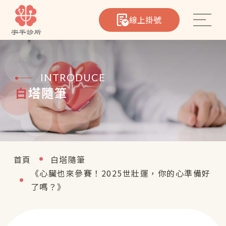
線上掛號
INTRODUCE
白塔隨筆
心臟筆記
院所介紹
醫療團隊
首頁
白塔隨筆
《心臟也來參賽！2025世壯運，你的心準備好
熱門療程
了嗎？》
聯絡我們