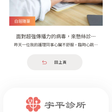
白塔隨筆
面對超強傳播力的病毒，來懸絲診脈
吧！​ | 宇平診所
​昨天一位我的護理同事心臟不舒服，臨時心跳加
速，我幫她觸摸脈搏，是穩定的心跳，沒有太過強
烈的搏動，推測應該是情緒比較興奮的關係，休息
回上頁
之後就比較好了，大家也鬆了一口氣。​ ​ 突然這時
我想到，已經很久沒有在診間幫患者好好觸摸脈搏
了⋯⋯⋯⋯⋯以前，劉醫師看診時常會幫患者觸診
一下手腕上的橈動脈，可以即時