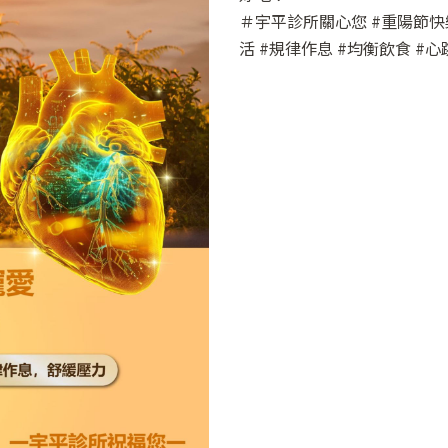
＃宇平診所關心您 #重陽節快樂
活 #規律作息 #均衡飲食 #心