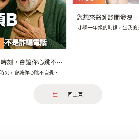
您想來醫師診間發洩一
可以 | 宇平診
小學一年級的時候，坐我的
一位智商有問題的女生，有
道為什麼生氣，把我新的鉛
了好幾個洞！ 我氣起來，也
戳了好幾個洞回去，結果她
種時刻，會讓你心跳不自
我被老師叫過去狠狠罵了一頓
覺加快？】
時刻，會讓你心跳不自覺加
師說，是她先開始的，老師
時候，不是心臟出問題 而是生
人心情不好，不小心冒犯
突發的小事就能讓我們瞬間心
候，要懂得包容和原
回上頁
跳加速