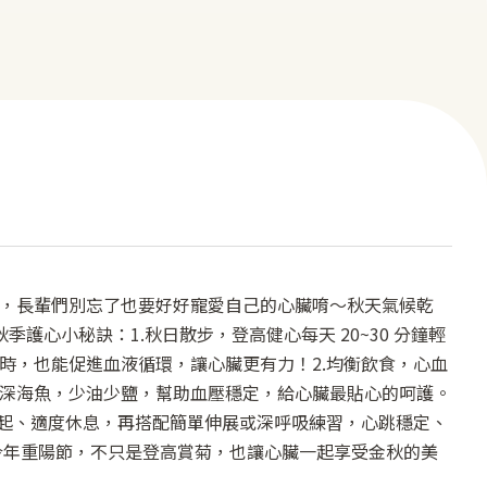
心臟筆記
院所介紹
醫療團隊
熱門療程
聯絡我們
影音專區
，長輩們別忘了也要好好寵愛自己的心臟唷～秋天氣候乾
季護心小秘訣：1.秋日散步，登高健心每天 20~30 分鐘輕
時，也能促進血液循環，讓心臟更有力！2.均衡飲食，心血
深海魚，少油少鹽，幫助血壓穩定，給心臟最貼心的呵護。
早起、適度休息，再搭配簡單伸展或深呼吸練習，心跳穩定、
CONTACT US
今年重陽節，不只是登高賞菊，也讓心臟一起享受金秋的美
+886-7-334-2608