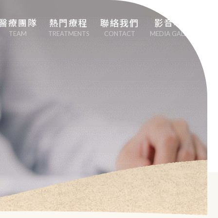
醫療團隊
熱門療程
聯絡我們
影音專區
TEAM
TREATMENTS
CONTACT
MEDIA GALLERY
劉中平院長
專業心血管疾病治
療
李幸容副院長
EECP體外反搏治
療
EMSCULPT NEO 
熱磁減脂
日本點滴療法
男性健康醫學（性
功能勃起障礙治
療）