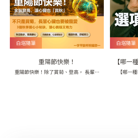
白塔隨筆
白塔隨筆
重陽節快樂！
【哪一
重陽節快樂！除了賞菊、登高， 長輩們
【哪一種
別忘了也要好好寵愛自己的心臟唷～ 秋
快？】 有
天氣候乾爽，正是護心的好時機。 3個秋
活裡一些
季護心小秘訣： 1.秋日散步，登高健心
每天 20~30 分鐘輕鬆步行或爬山，欣賞
美景的同時， 也能促進血液循環，讓心
臟更有力！ 2.均衡飲食，心血管加分 多
吃當季蔬果、堅果和深海魚，少油