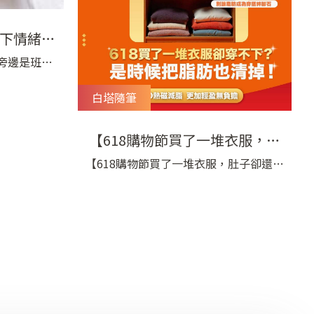
下情緒也
所
旁邊是班上
一次她不知
白塔隨筆
筆盒用筆戳
把她的筆盒
就大哭了，
【618購物節買了一堆衣服，肚
。 我跟老
子卻還是穿不下？】
【618購物節買了一堆衣服，肚子卻還是
就說：「別
穿不下？】 618大促剁手買新衣，卻發
到我們的時
現身型還沒準備好迎接換季？ 當衣櫃已
諒，而
經準備好，該調整的， 也許是你無法輕
易擺脫的脂肪。 — 穿不下的不是尺寸，
而是脂肪還沒退場 小腹難瘦、蝴蝶袖難
練、馬鞍肉難消，都是努力卻無效的心
頭恨 請讓專業醫療