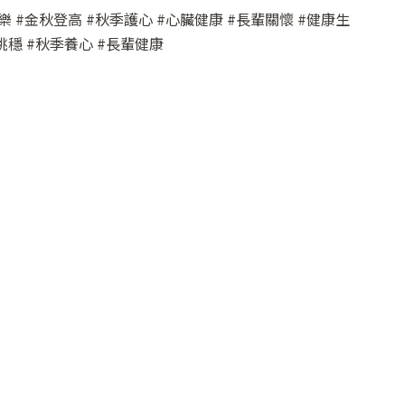
 #金秋登高 #秋季護心 #心臟健康 #長輩關懷 #健康生
高雄市前鎮區中山二路46號
跳穩 #秋季養心 #長輩健康