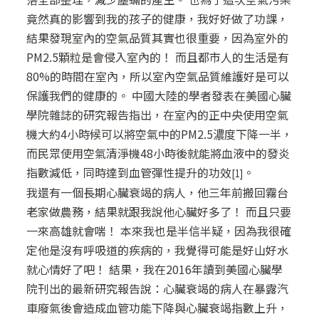
竟然真的影響到我的孩子的健康，我好好做了功課，
結果發現室內的空氣品質其實也很重要，因為室外的
PM2.5顆粒是會侵入室內的！ 而且都市人的生活是有
80%的時間在室內，所以室內空氣品質維護好是可以
保護我們的健康的。 中國大陸的學者發表在美國心臟
學院雜誌的研究報告指出，在室內的正中央使用空氣
機大約4小時候可以將空氣中的PM2.5濃度下降一半，
而民眾使用空氣清淨機48小時後就能將血液中的發炎
指數減低，同時達到血管彈性提升的功效
。
[1]
我還有一個長期心臟衰竭的病人，他三年前搬回霧台
老家做農務，結果就跟我說他心臟好多了！ 而且只要
一來高雄就會喘！ 本來我也是半信半疑，因為我很確
定他是沒有呼吸道的疾病的，我覺得可能是好山好水
就心情好了吧！ 結果，我在2016年讀到美國心臟學
院刊出的最新研究報告說：心臟衰竭的病人在暴露汽
車廢氣後會造成血管功能下降與心臟衰竭指數上升，