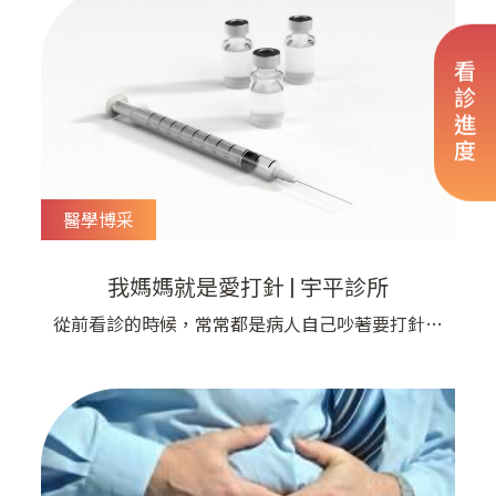
候，外科界流行一句話： Big Surgeon Big
Wound 也就是說，把傷口開大一點，可以有比較
好的治療視野和清除效果，能夠達到比較好的手術
看診進度
結果，避免復發。 而教
醫學博采
我媽媽就是愛打針 | 宇平診所
從前看診的時候，常常都是病人自己吵著要打針，
但現在是隨著衛教的進步，常常是年輕的2、30歲
的孩子們，因為父母親很愛去附近的診所打針，出
言勸阻無效，因此而鬧得不可開交。 因為我看診
罵病人出了名的，所以也經常會有病人的家屬希望
我來幫忙勸勸病人不要亂打針！ 到底打針好還是