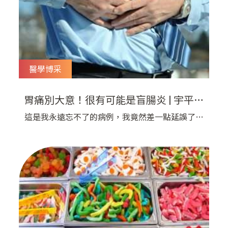
不好？這個問題是個大問題！ 對於
醫學博采
胃痛別大意！很有可能是盲腸炎 | 宇平診
所
這是我永遠忘不了的病例，我竟然差一點延誤了我
媽媽的病情！ 我親愛的母親她長期有胃腸的疾
病，從年輕的時候就吃很多胃藥。 小時候我就常
常看到母親胃痛，半夜爬起來吃一些消化餅乾和胃
藥。 她前前後後好像做了五次胃鏡，胃部的疾病
直到接受了胃幽門螺旋桿菌的治療才逐漸好轉。
胃幽門螺旋桿菌（Helicobact