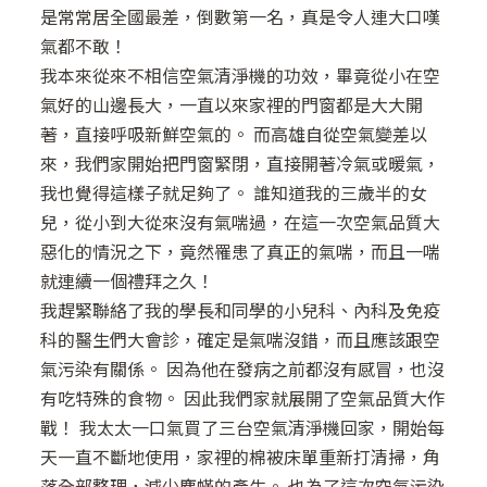
是常常居全國最差，倒數第一名，真是令人連大口嘆
氣都不敢！
我本來從來不相信空氣清淨機的功效，畢竟從小在空
氣好的山邊長大，一直以來家裡的門窗都是大大開
著，直接呼吸新鮮空氣的。 而高雄自從空氣變差以
來，我們家開始把門窗緊閉，直接開著冷氣或暖氣，
我也覺得這樣子就足夠了。 誰知道我的三歲半的女
兒，從小到大從來沒有氣喘過，在這一次空氣品質大
惡化的情況之下，竟然罹患了真正的氣喘，而且一喘
就連續一個禮拜之久！
我趕緊聯絡了我的學長和同學的小兒科、內科及免疫
科的醫生們大會診，確定是氣喘沒錯，而且應該跟空
氣污染有關係。 因為他在發病之前都沒有感冒，也沒
有吃特殊的食物。 因此我們家就展開了空氣品質大作
戰！ 我太太一口氣買了三台空氣清淨機回家，開始每
天一直不斷地使用，家裡的棉被床單重新打清掃，角
落全部整理，減少塵蟎的產生。 也為了這次空氣污染