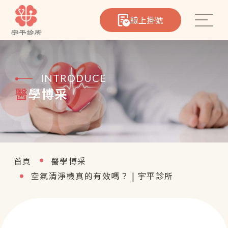
線上掛號
INTRODUCE
醫學博采
心臟筆記
院所介紹
醫療團隊
首頁
醫學博采
空氣清淨機真的有效嗎？ | 宇平診所
熱門療程
聯絡我們