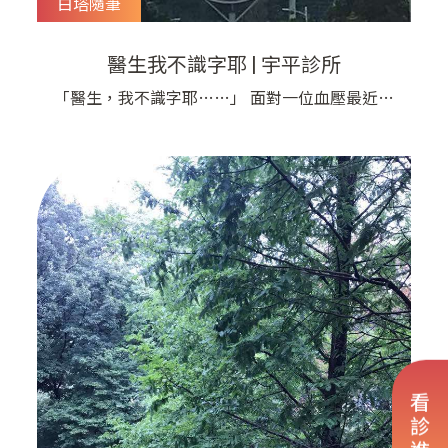
白塔隨筆
醫生我不識字耶 | 宇平診所
「醫生，我不識字耶……」 面對一位血壓最近控
制的不太好的老婆婆，劉醫師的「碎碎念大舌頭」
又自動啟動了? 「這個藥袋上不是有寫一天吃兩次
嗎，你怎麼都沒有照著吃？」 「醫生，我不識字
耶……」 「……………」 身為接受國家及家庭高
度教育栽培，取得醫學學位還有博士學位的我，再
度深深地無言了，這就是我自己知
看診進度