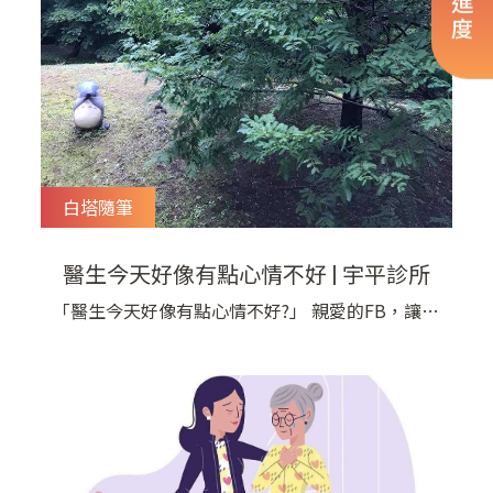
白塔隨筆
醫生今天好像有點心情不好 | 宇平診所
「醫生今天好像有點心情不好?」 親愛的FB，讓我
懺悔一下吧……? 劉醫師一向最自豪的就是不管感
冒生病，甚至值班半夜被叫起來幫病人急救，我都
能夠用穩定低沉帶著自信的語調，向病人和家屬清
楚地解釋病情?。 昨天也許是週末吧，讓我揣著放
假的情緒上班；也許是第一個病人就糊裡糊塗地把
打通血路的藥，自做主張多吃