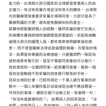
能力的，台灣與大部分國家的法律都是尊重病人的自
主權力，有沒有家屬在場並沒有很大的關係。 台灣現
在的醫療環境會要求家屬在場與同意，大部分是為了
醫療照護的方便，還有避免醫療糾紛的產生。
其實依照劉醫師個人的經驗，雖然家屬的幫忙在病人
的身體休養與病情恢復期間是很重要的，但是我接觸
過絕大部分的護理人員，都非常樂意照顧單身的病
患。 而不管是醫療法律或是倫理的規範，在緊急的情
況，如果是有需要的治療措施。只要醫師們一致認為
是對病患有幫忙的，甚至不需要同意書就可以進行。
我就曾經和一位醫師同事一起簽署同意書，幫助一個
昏迷但是聯絡不到家屬的病患進行緊急的手術。
目前台灣的社會，已經有將近ㄧ千萬人處在單身的狀
態中，一個人來醫院看診或是接受治療不應該再是一
件特別的事情。 通常在進行治療之前，我會問一句：
「有沒有誰要通知的？」 如果病人的回答是說：「沒
有耶，就我而已。」 我就會說：「您一個人來也沒關