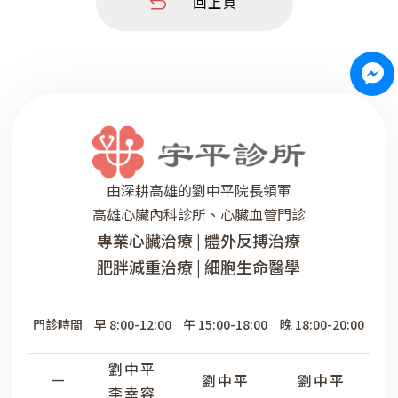
回上頁
還是一樣一早要工作，不覺得有什麼特別的。 因
為在醫院生活忙碌，沒有時間和朋友病人多聊自己
的生活，直到最近在診所比較有時間和病人聊聊，
才發現好多人真的沒辦法早睡早起
由深耕高雄的劉中平院長領軍
高雄心臟內科診所、心臟血管門診
專業心臟治療 | 體外反搏治療
肥胖減重治療 | 細胞生命醫學
門診時間
早 8:00-12:00
午 15:00-18:00
晚 18:00-20:00
劉中平
劉中平
劉中平
一
李幸容