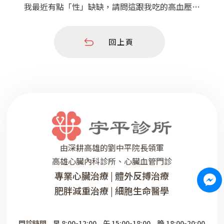
我最近有點「性」缺缺，請問這跟我吃的高血壓藥
有關嗎？ 嗯～這是個嚴重的問題，而且是劉醫師
常常接受到病人的直接指控，說我的給他的藥造成
回上頁
他「不舉」，這真的太嚴重了啊！ 對於高血壓藥
物會不會造成性功能不良的問題，尤其是男性勃起
困難的狀況，醫學專家曾經做過許多研究，但目前
還有一些爭議。 因為本來高血壓就會
由深耕高雄的劉中平院長領軍
高雄心臟內科診所、心臟血管門診
專業心臟治療 | 體外反搏治療
肥胖減重治療 | 細胞生命醫學
門診時間
早 8:00-12:00
午 15:00-18:00
晚 18:00-20:00