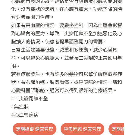
心臟超音波的追蹤，評估是否有結構及心臟功能的變
化。沒有症狀的患者，在心臟有擴大、功能下降的時
候要考慮開刀治療。
如果有高血壓的情況，要嚴格控制，因為血壓會影響
到心臟內的壓力，導致二尖瓣閉鎖不全加速惡化及心
臟擴大的情況，使患者提早面臨開刀的需要。
日常生活建議要低鹽、減重和多運動，減少心臟負
荷，可以避免心臟擴大，並延長二尖瓣的正常使用年
限。
若有症狀發生，也有許多的藥物可以幫忙緩解徵兆症
狀。有心臟加速、胸悶胸痛、或呼吸喘的情況，請和
心臟科醫師聯絡，通常可以得到很好的治療成果。
#二尖瓣閉鎖不全
#無症狀
#心血管疾病
定期追蹤 健康管理
呼吸困難 健康管理
定期追蹤 