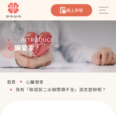
線上掛號
INTRODUCE
心臟管家
心臟筆記
院所介紹
醫療團隊
首頁
心臟管家
我有「無症狀二尖瓣閉鎖不全」該怎麼辦呢？
熱門療程
聯絡我們