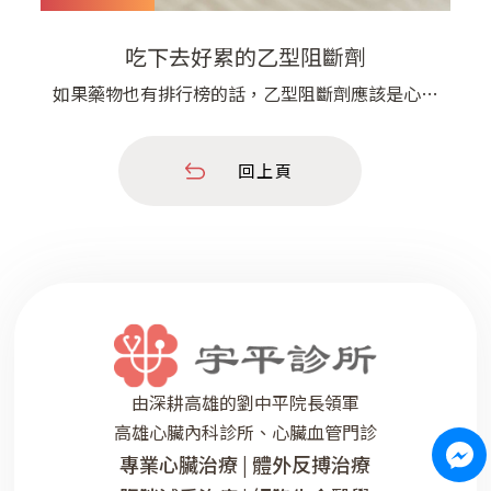
吃下去好累的乙型阻斷劑
​如果藥物也有排行榜的話，乙型阻斷劑應該是心臟
用藥的前三名吧​早期常用來治療心悸心跳快的症
狀，後來發現在心肌梗塞的患者，乙型阻斷劑可以
回上頁
降低心跳和收縮力，減少心臟的缺氧情況，保護心
臟的功能。 這兩年甚至證實： 乙型阻斷劑用於心
臟衰竭的患者，可以避免患者住院以及降低死亡率​
但是因為乙型阻斷劑的是透過抑制
由深耕高雄的劉中平院長領軍
高雄心臟內科診所、心臟血管門診
專業心臟治療 | 體外反搏治療