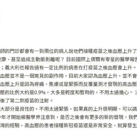
師的門診都會有一到兩位的病人說他們接種疫苗之後血壓上升了
健康、甚至造成主動脈剝離呢？ 目前國際上偶爾有零星的醫學報
；義大利也報告過有一定比例的病患在打疫苗之後血壓會上升。
血壓並不是一個常見的副作用，目前大家認為血壓上升，並不會
血壓上升是因為疼痛、焦慮或是緊張而反覆量測才發現的高血壓
壓的比例大約是0.9%，大多是輕度和暫時的，不用太過擔心。
後了第二劑疫苗的注射。
大部分是良性的，不用太過緊張，如果真的上升很明顯，可以請
今年才開始被醫學界注意到，是否之後會有更多的新的發現，我
灣的經驗，高血壓的患者接種新冠疫苗還是非常安全，就算發生