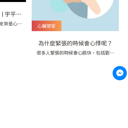
| 宇平診
支架是心臟
心臟管家
要發明，可
正常的血液
為什麼緊張的時候會心悸呢？
許許多多病
很多人緊張的時候會心跳快，包括劉醫
和劉醫師詢
師自己，上電視面對鏡頭講話的時候也
的症狀還沒
會心跳加速，砰砰跳不停​這是因為緊張
、走路還是
的時候，我們的交感神經會興奮，會導
心臟支架有
致心跳加速、呼吸變喘、腸胃蠕動變
液
慢、甚至肌肉緊繃，雙手顫抖的情況。
對身體而言，這是提高生理的活性，讓
我們可以面對外來的刺激與危機的情
況，是自我保護的機轉。 然而