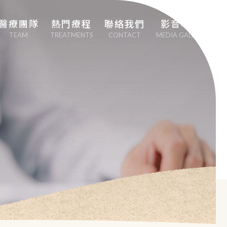
醫療團隊
熱門療程
聯絡我們
影音專區
TEAM
TREATMENTS
CONTACT
MEDIA GALLERY
劉中平院長
專業心血管疾病治
療
李幸容副院長
EECP體外反搏治
療
EMSCULPT NEO 
熱磁減脂
日本點滴療法
男性健康醫學（性
功能勃起障礙治
療）