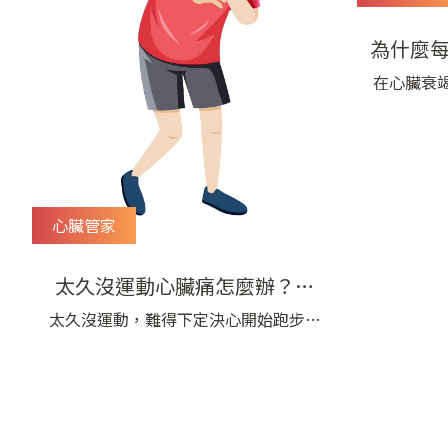
為什麼
喘……
在心臟衰
熱門與進
的愛
的調整與
是西元20
劑在心臟
時候因為
心臟管家
的病人是
為乙型阻
太久沒運動心臟痛怎麼辦？胸
收
悶、心絞痛警訊，舒緩重點看這
太久沒運動，難得下定決心開始跑步、
重訓，卻突然出現胸悶、心臟痛，難免
邊！
會讓人擔心：「這只是太累，還是心絞
痛警訊？」其實久未運動後突然提高強
度，心跳、血壓與心臟負荷都會跟著上