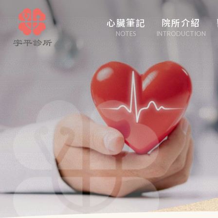
心臟筆記
院所介紹
NOTES
INTRODUCTION
心臟管家
醫學博采
白塔隨筆
心事性事
輕盈人生
口吃大醫生