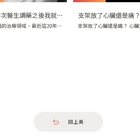
每次醫生調藥之後我就更
支架放了心臟還是痛？ 
乙型阻斷劑與心臟科醫師
所
竭的治療領域，最近這20年最
支架放了心臟還是痛？ 心臟
展最快的領域就是神經荷爾蒙
科醫師、甚至是醫學上的重
恨情愁 | 宇平診所
乙型阻斷劑的使用。還記得那
以把人體的血管撐開，恢復
01年的時候，剛好是乙型阻斷
供應，在這些年來，拯救了
衰竭的研究發表的時候，那個
人的生命 然而，許多病人會
一般醫師還是認為在心臟衰竭
問為什麼放完支架之後心臟
不可以使用乙型阻斷劑的，因
有完全緩解？ 心臟還是會痛
斷劑的藥理作用會減少心臟的
會喘，怎麼辦呢？ 原因在於
縮力與心臟輸出量，
一定的大小，而血
回上頁