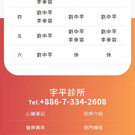
李幸容
劉中平
劉中平
劉中平
四
李幸容
劉中平
劉中平
劉中平
五
李幸容
李幸容
劉中平
休
休
六
宇平診所
+886-7-334-2608
Tel.
心臟筆記
院所介紹
醫療團隊
熱門療程