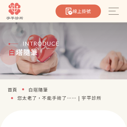
線上掛號
INTRODUCE
白塔隨筆
心臟筆記
院所介紹
醫療團隊
首頁
白塔隨筆
您太老了，不能手術了⋯⋯ | 宇平診所
熱門療程
聯絡我們