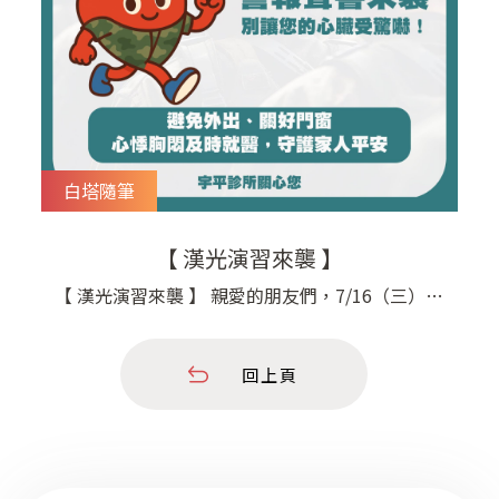
白塔隨筆
【 漢光演習來襲 】
【 漢光演習來襲 】 親愛的朋友們，7/16（三）下
午1點半到2點 台南、高雄、屏東地區將進行漢光
演習實兵操演 屆時會有軍機飛越、砲聲隆隆，聲
回上頁
音很大、震撼感十足。 對於有心臟病、血壓高、
心律不整的長輩或家人來說， 這樣突如其來的巨
響很容易造成緊張和心悸， 血壓瞬間飆升，甚至
誘發不適。 特別提醒您：