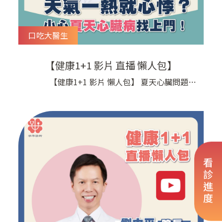
口吃大醫生
【健康1+1 影片 直播 懶人包】
【健康1+1 影片 懶人包】 夏天心臟問題暴
增？ 今年異常高溫，連年輕人都出現心律不整、
胸悶、心悸！ 高溫會讓心臟像「冷氣壓縮機」一
樣拼命工作， 增加血栓與心臟負荷 劉院長帶你一
次看懂 &rar
看診進度