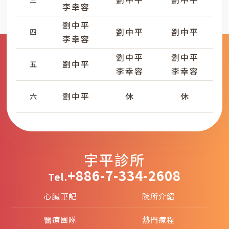
李幸容
劉中平
劉中平
劉中平
四
李幸容
劉中平
劉中平
劉中平
五
李幸容
李幸容
劉中平
休
休
六
宇平診所
+886-7-334-2608
Tel.
心臟筆記
院所介紹
醫療團隊
熱門療程