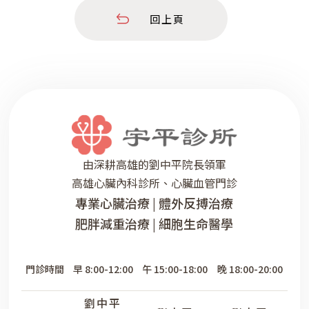
廁所裡面。 家人立刻送他去急診，不過醒來之後
回上頁
身體也沒有什麼異常的情況，急診室醫師建議他去
心臟科檢查，但是心臟功能完全正常，就連24小時
心臟記錄器也都沒有特別的變化。 他很擔心不知
道什麼時候會突然再發生意外。​昏
由深耕高雄的劉中平院長領軍
高雄心臟內科診所、心臟血管門診
專業心臟治療 | 體外反搏治療
肥胖減重治療 | 細胞生命醫學
門診時間
早 8:00-12:00
午 15:00-18:00
晚 18:00-20:00
劉中平