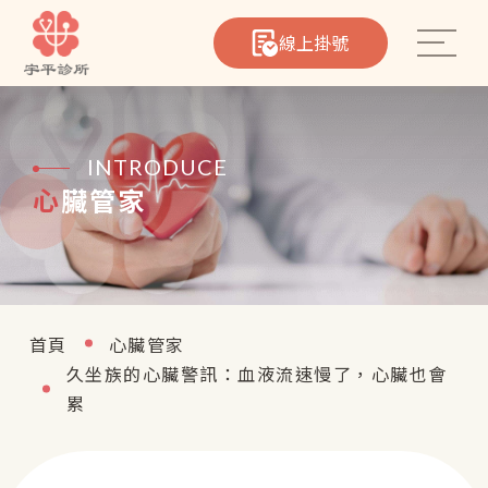
線上掛號
INTRODUCE
心臟管家
心臟筆記
院所介紹
首頁
心臟管家
久坐族的心臟警訊：血液流速慢了，心臟也會
醫療團隊
累
熱門療程