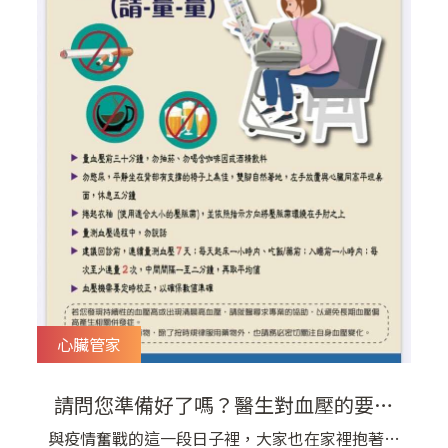
心臟管家
請問您準備好了嗎？醫生對血壓的要求
更嚴格了 | 宇平診所
與疫情奮戰的這一段日子裡，大家也在家裡抱著零