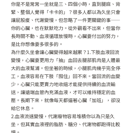
你是不是常常一坐就是三、四個小時，直到腿麻、背
緊、整個人覺得「卡卡的」？很多人都以為久坐只會
讓屁股痠、代謝變慢，但忽略了一件更關鍵的事——
你的心臟，也在默默吃力。從外觀看不出來，但當你
長時間不動、血液循環放慢時，心臟要付出的努力，
是比你想像要多很多的。
為什麼久坐會讓心臟變得越來越累？1.下肢血液回流
變慢，心臟要更用力「抽」血回去腿部肌肉是人體最
大的血液幫浦。但坐著的時候，小腿肌肉幾乎完全停
工，血液容易在下肢「囤住」回不來。當回流的血變
少，心臟只能更賣力地收縮才能提供持續的血流輸
送，讓遠端血管內充滿血液，才可以維持穩定的血
壓。長期下來，就像每天都逼著心臟「加班」，卻沒
給它休息。
2.血液流速變慢，代謝廢物容易堆積你以為只是久
坐，但其實血液裡的脂肪、糖分、代謝物都跑得比較
慢。