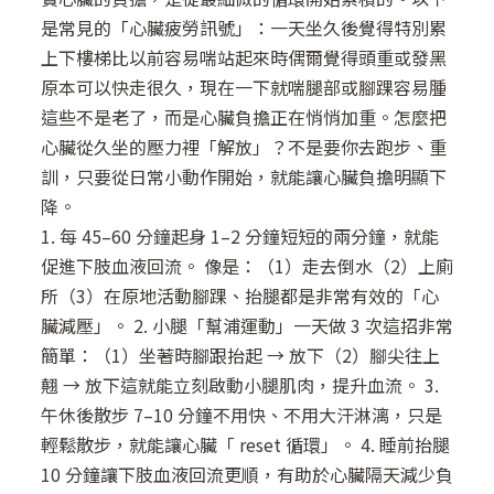
是常見的「心臟疲勞訊號」：一天坐久後覺得特別累
上下樓梯比以前容易喘站起來時偶爾覺得頭重或發黑
原本可以快走很久，現在一下就喘腿部或腳踝容易腫
這些不是老了，而是心臟負擔正在悄悄加重。怎麼把
心臟從久坐的壓力裡「解放」？不是要你去跑步、重
訓，只要從日常小動作開始，就能讓心臟負擔明顯下
降。
1. 每 45–60 分鐘起身 1–2 分鐘短短的兩分鐘，就能
促進下肢血液回流。 像是：（1）走去倒水（2）上廁
所（3）在原地活動腳踝、抬腿都是非常有效的「心
臟減壓」。 2. 小腿「幫浦運動」一天做 3 次這招非常
簡單：（1）坐著時腳跟抬起 → 放下（2）腳尖往上
翹 → 放下這就能立刻啟動小腿肌肉，提升血流。 3.
午休後散步 7–10 分鐘不用快、不用大汗淋漓，只是
輕鬆散步，就能讓心臟「 reset 循環」。 4. 睡前抬腿
10 分鐘讓下肢血液回流更順，有助於心臟隔天減少負