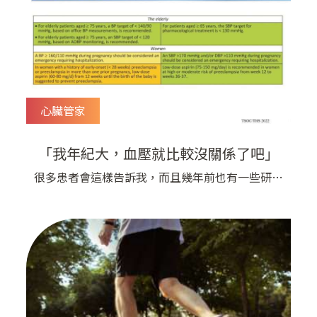
增加的情況​真的嗎，會不會又在危言聳聽了？ 而
且劉醫師不是一向主張心臟病人可以吃冰的嗎？
對啊，對啊，亞洲傳統觀念認為吃食物
心臟管家
「我年紀大，血壓就比較沒關係了吧」
很多患者會這樣告訴我，而且幾年前也有一些研究
報導認為高齡者的血壓應該要高一點～～​年紀增加
的時候， 血管壓力會跟著上升，不知您是否觀察
過身邊的老人家，是血壓高的比較健康還是正常的
比較健康呢？ 劉醫師從臨床上觀察，很多年長而
健康的人，特別是耳聰目明、思路清晰的長者，很
多血壓都不會太高。 韓國針對60到