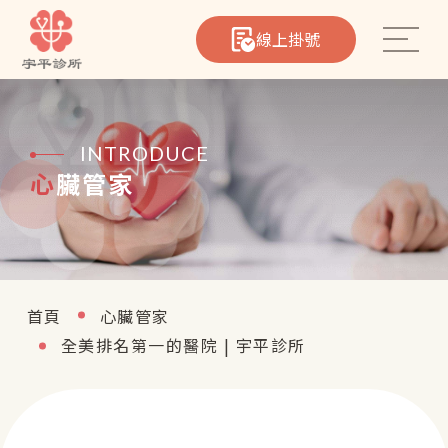
線上掛號
INTRODUCE
心臟管家
心臟筆記
院所介紹
醫療團隊
首頁
心臟管家
熱門療程
全美排名第一的醫院 | 宇平診所
聯絡我們