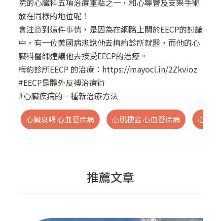
院的心臟科五項治療重點之一，和心導管及支架手術
放在同樣的地位呢！
會注意到這件事情，是因為在網路上關於EECP的討論
中，有一位美國病患說他去梅約診所就醫，而他的心
臟科醫師建議他去接受EECP的治療。
梅約診所EECP 的治療：
https://mayocl.in/2Zkvioz
#EECP是體外反搏治療術
#心臟疾病的一種新治療方法
心臟衰竭 心血管疾病
心肌梗塞 心血管疾病
心臟衰
推薦文章