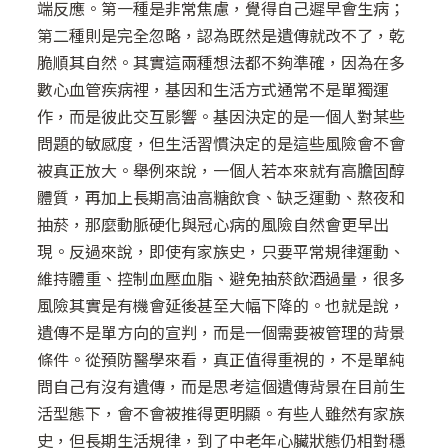
端反應。第一種是非常焦慮，覺得自己遲早會生病；
第二種則是完全忽略，認為既然是遺傳就改不了，乾
脆順其自然。其實這兩種想法都不夠準確，因為在多
數心血管疾病裡，基因和生活方式通常不是單獨運
作，而是彼此交互影響。基因決定的是一個人對某些
問題的敏感度，但生活習慣決定的是這些風險會不會
被真正放大。舉例來說，一個人若本來就有高膽固醇
體質，再加上長期高油高糖飲食、缺乏運動、熬夜和
抽菸，那麼動脈硬化與冠心病的風險自然會更早出
現。反過來說，即使有家族史，只要平常規律運動、
維持體重、控制血壓血脂、避免抽菸飲酒過量，很多
風險其實是有機會延後甚至大幅下降的。也就是說，
遺傳不是單方向的宣判，而是一個需要被管理的背景
條件。從預防醫學來看，真正值得重視的，不是單純
問自己有沒有遺傳，而是思考這個遺傳背景在目前生
活型態下，會不會被推得更明顯。有些人雖然有家族
史，但長期生活規律，到了中老年心臟狀態仍相對穩