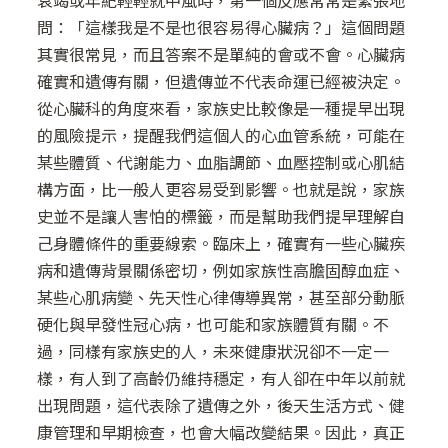
問：「這樣我是不是也很容易得心臟病？」這個問題
其實很常見，而且答案不是單純的會或不會。心臟病
確實和遺傳有關，但遺傳並不代表命運已經被決定。
從心臟科的角度來看，家族史比較像是一種提早出現
的風險提示，提醒我們這個人的心血管系統，可能在
某些體質、代謝能力、血脂調節、血壓控制或心肌結
構方面，比一般人更容易受到影響。也就是說，家族
史並不是讓人害怕的標籤，而是幫助我們提早理解自
己身體條件的重要線索。臨床上，確實有一些心臟疾
病和遺傳背景關係密切，例如家族性高膽固醇血症、
某些心肌病變、先天性心律傳導異常，甚至部分動脈
硬化與早發性冠心病，也可能和家族體質有關。不
過，同樣有家族史的人，未來健康狀況卻不一定一
樣，有人到了高齡仍維持穩定，有人卻在中年以前就
出現問題，這代表除了遺傳之外，後天生活方式、健
康管理和早期檢查，也會大幅改變結果。因此，真正