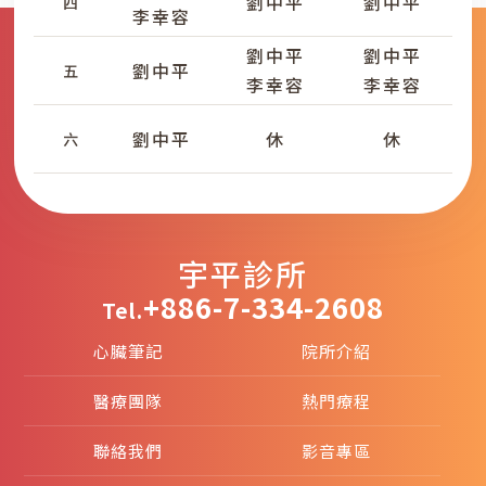
劉中平
劉中平
四
李幸容
劉中平
劉中平
劉中平
五
李幸容
李幸容
劉中平
休
休
六
宇平診所
+886-7-334-2608
Tel.
心臟筆記
院所介紹
醫療團隊
熱門療程
聯絡我們
影音專區