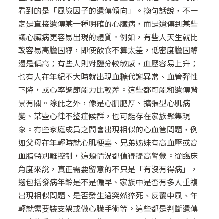
看到的是「風險因子的遺傳傾向」。換句話說，不一
定是直接遺傳某一種明確的心臟病，而是遺傳到某些
讓心臟病更容易出現的體質。例如，有些人天生就比
較容易高膽固醇，即使飲食不算太差，低密度膽固醇
還是偏高；有些人則對鹽分較敏感，血壓容易上升；
也有人在年紀不大時就出現血糖代謝異常、血管彈性
下降，或心率調節能力比較差。這些都可能和遺傳背
景有關。除此之外，像是心肌肥厚、擴張型心肌病
變、某些心律不整症候群，也可能存在家族聚集現
象。有些家庭成員之間會出現相似的心血管問題，例
如父母在年輕時就心肌梗塞、兄弟姊妹有高血壓或高
血脂特別難控制，這類情況都值得提高警覺。從臨床
角度來說，真正需要留意的不只是「有沒有得病」，
還包括發病年齡是不是偏早、家族中是否有多人重複
出現相似問題、是否發生過突然猝死、反覆中風、年
輕就需要裝支架或做心臟手術等。這些都是判斷遺傳