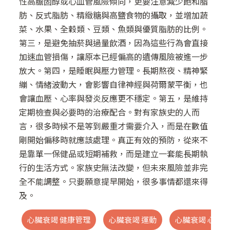
性高膽固醇或心血管風險傾向，更要注意減少飽和脂
肪、反式脂肪、精緻糖與高鹽食物的攝取，並增加蔬
菜、水果、全穀類、豆類、魚類與優質脂肪的比例。
第三，是避免抽菸與過量飲酒，因為這些行為會直接
加速血管損傷，讓原本已經偏高的遺傳風險被進一步
放大。第四，是睡眠與壓力管理。長期熬夜、精神緊
繃、情緒波動大，會影響自律神經與荷爾蒙平衡，也
會讓血壓、心率與發炎反應更不穩定。第五，是維持
定期檢查與必要時的治療配合。對有家族史的人而
言，很多時候不是等到嚴重才需要介入，而是在數值
剛開始偏移時就應該處理。真正有效的預防，從來不
是靠單一保健品或短期補救，而是建立一套能長期執
行的生活方式。家族史無法改變，但未來風險並非完
全不能調整。只要願意提早開始，很多事情都還來得
及。
心臟衰竭 健康管理
心臟衰竭 運動
心臟衰竭 心律