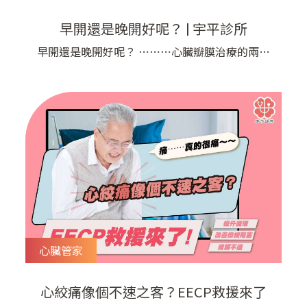
早開還是晚開好呢？ | 宇平診所
早開還是晚開好呢？ ⋯⋯⋯心臟瓣膜治療的兩難
水果太早摘還沒成熟，太晚採收會爛掉；產品太早
推出沒人敢買，太晚推出不新鮮了 這世界上很多
事情都需要抓準時機，但什麼時候才是最好的時間
點呢？ 瓣膜是人體心臟的開關，負責管制心臟的
血液流出流入，是非常重要的身體結構，不過因為
一天心跳將近8萬下，心臟瓣膜一天
心臟管家
心絞痛像個不速之客？EECP救援來了