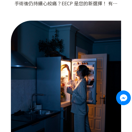
手術後仍持續心絞痛？EECP 是您的新選擇！ 有些
人術後還是會感到心絞痛或胸悶 可能是血流還不
夠順暢，心臟還在適應新的狀態。 這時候，
EECP（體外反搏治療）就像是幫血管做「循環按
摩」 讓血液流動更順，心臟負擔更小，你的日常
也能更自在！ EECP 有什麼特別的？ 1. 不開刀，
無痛治療 &mdas