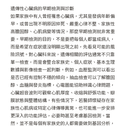
遺傳性心臟病的早期檢測與診斷
如果家族中有人曾經罹患心臟病，尤其是發病年齡偏
早，或曾出現不明原因猝死、嚴重心律不整、家族性
高膽固醇、心肌病變等情況，那麼早期檢測就非常重
要。早期檢測的目的，不是要把每個人都當成病人，
而是希望在症狀還沒明顯出現之前，先看見可能的風
險訊號。對心臟科來說，遺傳相關的評估通常不只靠
單一檢查，而是會整合家族史、個人症狀、基本生理
數據與影像檢查一起判斷。例如，血壓監測可以看出
是否已經有控制不穩的傾向，抽血檢查可以了解膽固
醇、血糖與發炎指標，心電圖能協助辨識心律問題，
心臟超音波則可觀察心肌厚度、收縮與舒張功能、瓣
膜狀態與整體結構。有些情況下，若醫師懷疑存在家
族性心肌病或特定心律傳導異常，也可能進一步安排
更深入的功能評估，必要時甚至考慮基因檢測。當
然，並不是每個有家族史的人都需要做到基因分析，