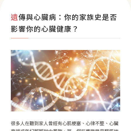
熱門療程
遺傳與心臟病：你的家族史是否
聯絡我們
影響你的心臟健康？
影音專區
很多人在聽到家人曾經有心肌梗塞、心律不整、心臟
衰竭或年紀輕輕就中風時，第一個反應常常是緊張地